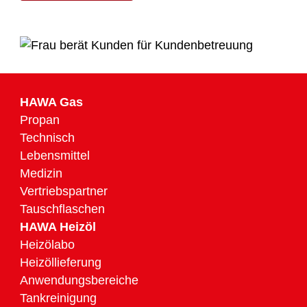
HAWA Gas
Propan
Technisch
Lebensmittel
Medizin
Vertriebspartner
Tauschflaschen
HAWA Heizöl
Heizölabo
Heizöllieferung
Anwendungsbereiche
Tankreinigung