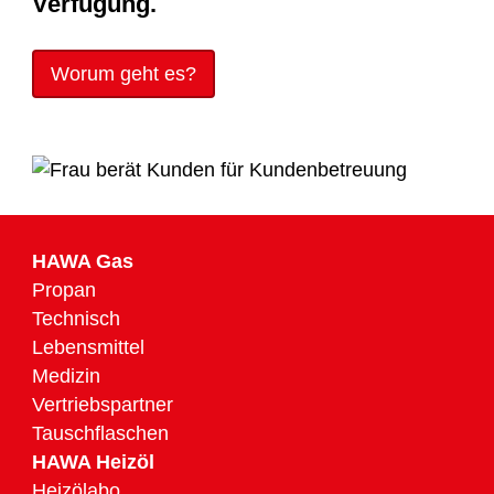
Verfügung.
Worum geht es?
HAWA Gas
Propan
Technisch
Lebensmittel
Medizin
Vertriebspartner
Tauschflaschen
HAWA Heizöl
Heizölabo