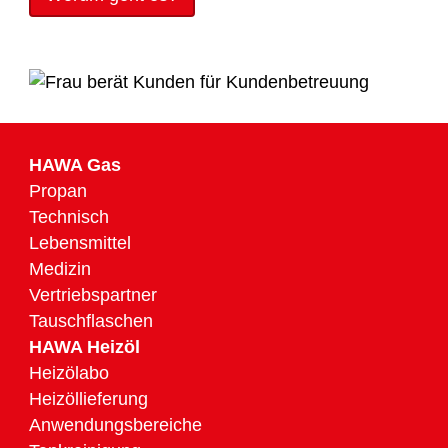
HAWA Gas
Propan
Technisch
Lebensmittel
Medizin
Vertriebspartner
Tauschflaschen
HAWA Heizöl
Heizölabo
Heizöllieferung
Anwendungsbereiche