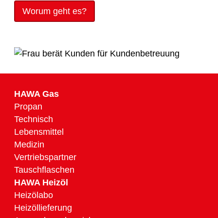
Worum geht es?
HAWA Gas
Propan
Technisch
Lebensmittel
Medizin
Vertriebspartner
Tauschflaschen
HAWA Heizöl
Heizölabo
Heizöllieferung